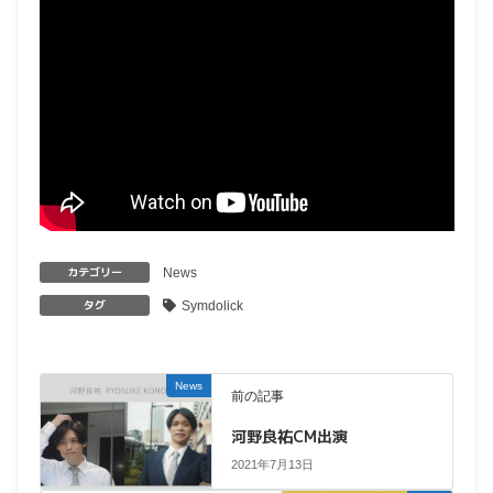
カテゴリー
News
タグ
Symdolick
News
前の記事
河野良祐CM出演
2021年7月13日