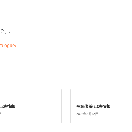
です。
talogue/
 出演情報
福場俊策 出演情報
日
2022年4月13日