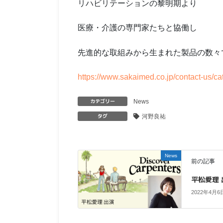
リハビリテーションの黎明期より
医療・介護の専門家たちと協働し
先進的な取組みから生まれた製品の数々
https://www.sakaimed.co.jp/contact-us/ca
カテゴリー
News
タグ
河野良祐
News
前の記事
平松愛理
2022年4月6