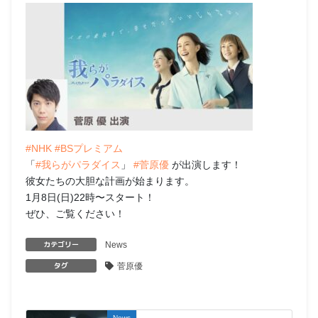
#NHK
#BSプレミアム
「
#我らがパラダイス
」
#菅原優
が出演します！
彼女たちの大胆な計画が始まります。
1月8日(日)22時〜スタート！
ぜひ、ご覧ください！
カテゴリー
News
タグ
菅原優
News