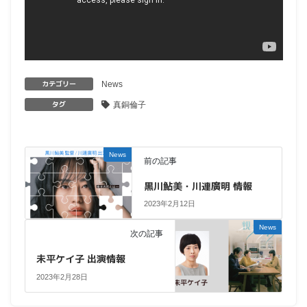
カテゴリー
News
タグ
真銅倫子
News
前の記事
黒川鮎美・川連廣明 情報
2023年2月12日
News
次の記事
未平ケイ子 出演情報
2023年2月28日