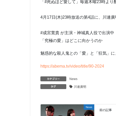
「#死ぬほど愛して」毎週木曜23時より
4月17日(木)23時放送の第4話に、川連
#成宮寛貴 が主演・神城真人役で出演中
「究極の愛」はどこに向かうのか
魅惑的な殺人鬼との「愛」と「狂気」に
https://abema.tv/video/title/90-2024
カテゴリー
News
タグ
川連廣明
News
前の記事