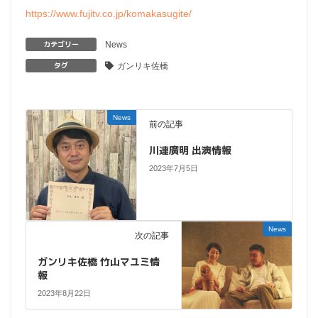
https://www.fujitv.co.jp/komakasugite/
カテゴリー
News
タグ
ガンリキ佐橋
News
前の記事
川連廣明 出演情報
2023年7月5日
News
次の記事
ガンリキ佐橋 竹山マユミ情
報
2023年8月22日