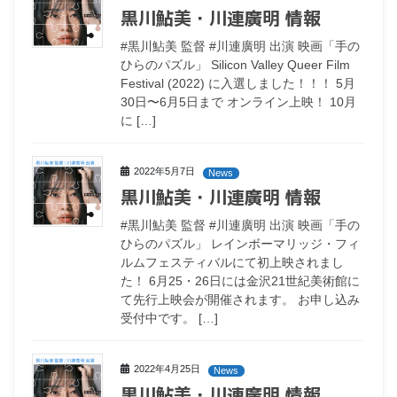
黒川鮎美・川連廣明 情報
#黒川鮎美 監督 #川連廣明 出演 映画「手の
ひらのパズル」 Silicon Valley Queer Film
Festival (2022) に入選しました！！！ 5月
30日〜6月5日まで オンライン上映！ 10月
に […]
2022年5月7日
News
黒川鮎美・川連廣明 情報
#黒川鮎美 監督 #川連廣明 出演 映画「手の
ひらのパズル」 レインボーマリッジ・フィ
ルムフェスティバルにて初上映されまし
た！ 6月25・26日には金沢21世紀美術館に
て先行上映会が開催されます。 お申し込み
受付中です。 […]
2022年4月25日
News
黒川鮎美・川連廣明 情報